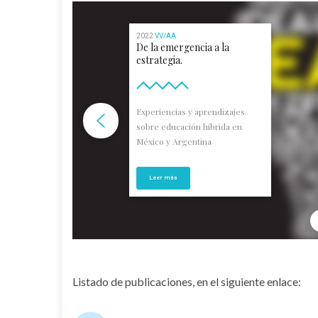
2022
VV/AA
De la emergencia a la
estrategia.
Experiencias y aprendizajes
sobre educación híbrida en
México y Argentina
Leer más
Listado de publicaciones, en el siguiente enlace: