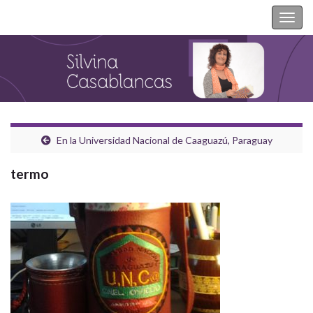
Silvina Casablancas
Togg
navig
En la Universidad Nacional de Caaguazú, Paraguay
termo