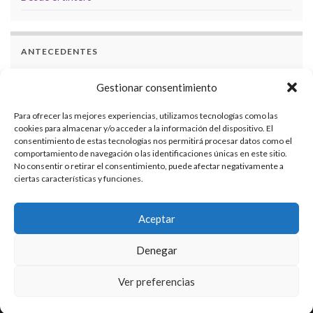
ANTECEDENTES
Docencia
Gestionar consentimiento
Formación
Para ofrecer las mejores experiencias, utilizamos tecnologías como las
cookies para almacenar y/o acceder a la información del dispositivo. El
Investigaciones
consentimiento de estas tecnologías nos permitirá procesar datos como el
comportamiento de navegación o las identificaciones únicas en este sitio.
Eventos académicos
No consentir o retirar el consentimiento, puede afectar negativamente a
ciertas características y funciones.
Transferencia de conocimiento
Organización de eventos académicos
Aceptar
Denegar
Ver preferencias
© 2026 Silvina Casablancas.
Made with
by
SC2022 Themes
.