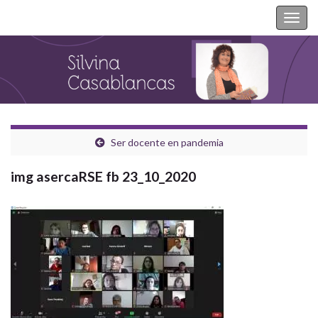
Silvina Casablancas
Togg
navig
Ser docente en pandemia
img asercaRSE fb 23_10_2020