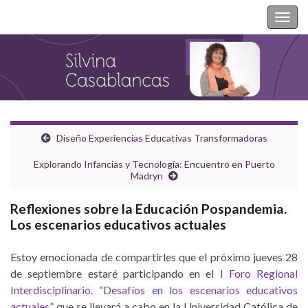
Silvina Casablancas
Togg
navig
Diseño Experiencias Educativas Transformadoras
Explorando Infancias y Tecnología: Encuentro en Puerto
Madryn
Reflexiones sobre la Educación Pospandemia.
Los escenarios educativos actuales
Estoy emocionada de compartirles que el próximo jueves 28
de septiembre estaré participando en el
I Foro Regional
Interdisciplinario. “Desafíos en los escenarios educativos
actuales”
que se llevará a cabo en la Universidad Católica de