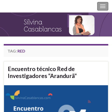
Silvina Casablancas
Togg
navig
TAG:
RED
Encuentro técnico Red de
Investigadores “Arandurã”